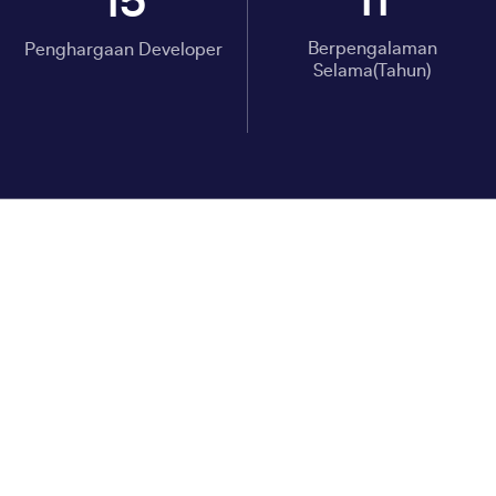
11
15
Berpengalaman
Penghargaan Developer
Selama(Tahun)